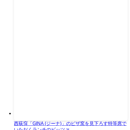
西荻窪「GINA (ジーナ)」のピザ窯を見下ろす特等席で
いただくランチのピッツァ