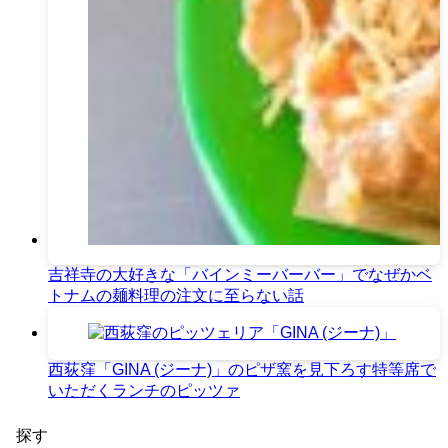
吉祥寺の大好きな「バインミーバーバー」でなぜかベ
トナムの麺料理の注文に至らない話
西荻窪「GINA (ジーナ)」のピザ窯を見下ろす特等席で
いただくランチのピッツァ
探す