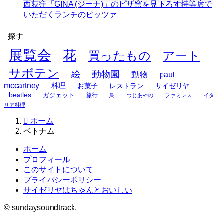
西荻窪「GINA (ジーナ)」のピザ窯を見下ろす特等席で
いただくランチのピッツァ
探す
展覧会
花
買ったもの
アート
サボテン
絵
動物園
動物
paul
mccartney
料理
お菓子
レストラン
サイゼリヤ
beatles
ガジェット
旅行
鳥
つじあやの
ファミレス
イタ
リア料理
ホーム
ベトナム
ホーム
プロフィール
このサイトについて
プライバシーポリシー
サイゼリヤはちゃんとおいしい
©
sundaysoundtrack.