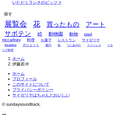
いただくランチのピッツァ
探す
展覧会
花
買ったもの
アート
サボテン
絵
動物園
動物
paul
mccartney
料理
お菓子
レストラン
サイゼリヤ
beatles
ガジェット
旅行
鳥
つじあやの
ファミレス
イタ
リア料理
ホーム
伊藤若冲
ホーム
プロフィール
このサイトについて
プライバシーポリシー
サイゼリヤはちゃんとおいしい
©
sundaysoundtrack.