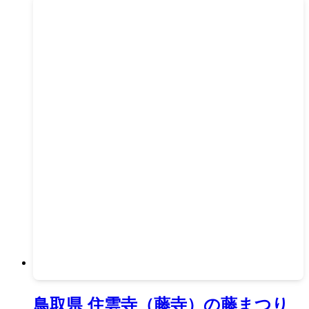
鳥取県 住雲寺（藤寺）の藤まつり