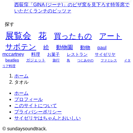
西荻窪「GINA (ジーナ)」のピザ窯を見下ろす特等席で
いただくランチのピッツァ
探す
展覧会
花
買ったもの
アート
サボテン
絵
動物園
動物
paul
mccartney
料理
お菓子
レストラン
サイゼリヤ
beatles
ガジェット
旅行
鳥
つじあやの
ファミレス
イタ
リア料理
ホーム
タオル
ホーム
プロフィール
このサイトについて
プライバシーポリシー
サイゼリヤはちゃんとおいしい
©
sundaysoundtrack.