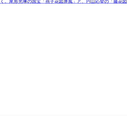
く。尾形光琳の国宝「燕子花図屏風」と、円山応挙の「藤花図