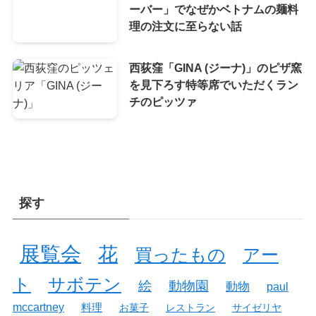
ーバー」でなぜかベトナムの麺料
理の注文に至らない話
西荻窪「GINA (ジーナ)」のピザ窯
を見下ろす特等席でいただくラン
チのピッツァ
探す
展覧会
花
買ったもの
アー
ト
サボテン
絵
動物園
動物
paul
mccartney
料理
お菓子
レストラン
サイゼリヤ