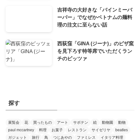
吉祥寺の大好きな「バインミーバ
ーバー」でなぜかベトナムの麺料
理の注文に至らない話
西荻窪「GINA (ジーナ)」のピザ窯
を見下ろす特等席でいただくラン
チのピッツァ
探す
展覧会
花
買ったもの
アート
サボテン
絵
動物園
動物
paul mccartney
料理
お菓子
レストラン
サイゼリヤ
beatles
ガジェット
旅行
鳥
つじあやの
ファミレス
イタリア料理