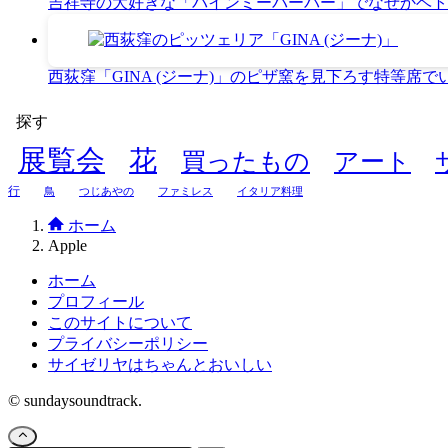
吉祥寺の大好きな「バインミーバーバー」でなぜかベト
西荻窪「GINA (ジーナ)」のピザ窯を見下ろす特等席
探す
展覧会
花
買ったもの
アート
行
鳥
つじあやの
ファミレス
イタリア料理
ホーム
Apple
ホーム
プロフィール
このサイトについて
プライバシーポリシー
サイゼリヤはちゃんとおいしい
©
sundaysoundtrack.