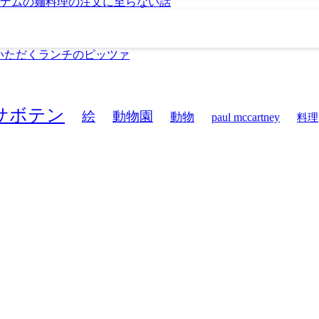
ナムの麺料理の注文に至らない話
でいただくランチのピッツァ
サボテン
絵
動物園
動物
paul mccartney
料理