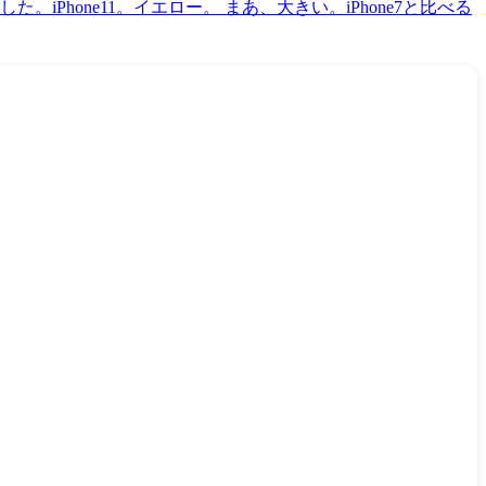
iPhone11。イエロー。 まあ、大きい。iPhone7と比べる