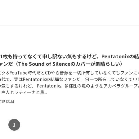
を1枚も持ってなくて申し訳ない気もするけど、Pentatonixの
ンだ（The Sound of Silenceのカバーが素晴らしい）
ク＆YouTube時代だとCDやら音源を一切所有していなくてもファンに
代で、実はPentatonixの結構なファンだ。何一つ所有していなくて申
気もするけれど、 Pentatonix。多様性の塊のようなアカペラグループ
白人とラティーナと黒...
9年8月31日
1