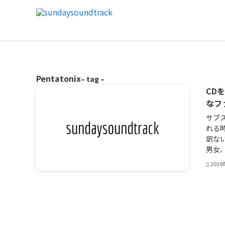
Pentatonix
– tag –
CD
なファ
サブス
れる時
訳ない
男女、
201