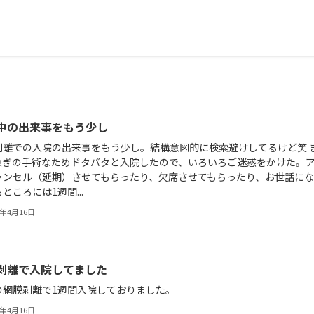
中の出来事をもう少し
剥離での入院の出来事をもう少し。結構意図的に検索避けしてるけど笑 
急ぎの手術なためドタバタと入院したので、いろいろご迷惑をかけた。
ャンセル（延期）させてもらったり、欠席させてもらったり、お世話にな
ところには1週間...
1年4月16日
剥離で入院してました
の網膜剥離で1週間入院しておりました。
1年4月16日