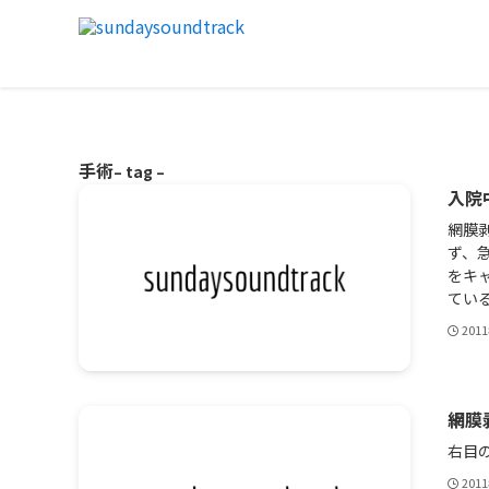
手術
– tag –
入院
網膜
ず、
をキ
ている
201
網膜
右目
201