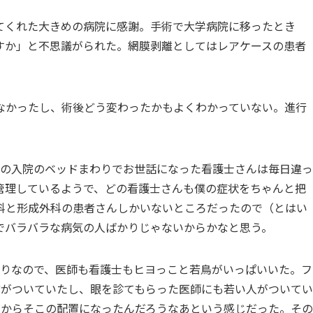
てくれた大きめの病院に感謝。手術で大学病院に移ったとき
すか」と不思議がられた。網膜剥離としてはレアケースの患者
なかったし、術後どう変わったかもよくわかっていない。進行
間の入院のベッドまわりでお世話になった看護士さんは毎日違っ
管理しているようで、どの看護士さんも僕の症状をちゃんと把
科と形成外科の患者さんしかいないところだったので（とはい
でバラバラな病気の人ばかりじゃないからかなと思う。
かりなので、医師も看護士もヒヨっこと若鳥がいっぱいいた。フ
方がついていたし、眼を診てもらった医師にも若い人がついてい
月からそこの配置になったんだろうなあという感じだった。その