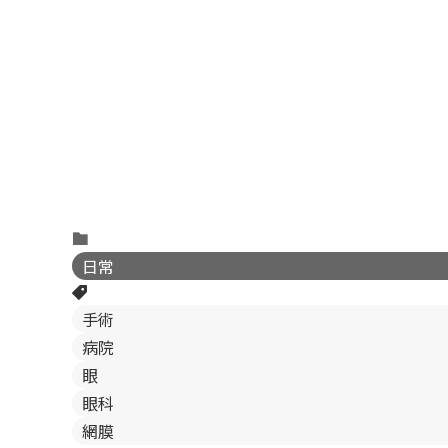
日常
手術
病院
眼
眼科
網膜