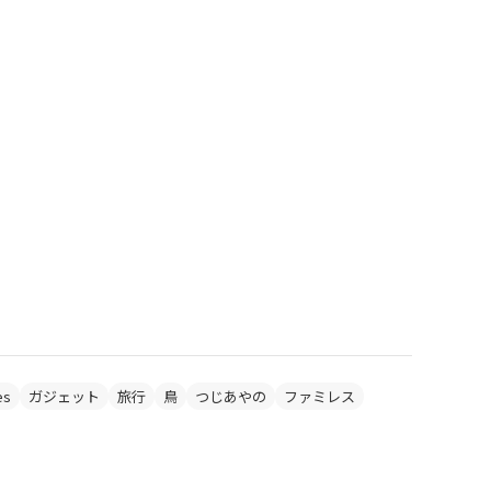
es
ガジェット
旅行
鳥
つじあやの
ファミレス