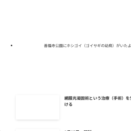
善福寺公園にホシゴイ（ゴイサギの幼鳥）がいた
網膜光凝固術という治療（手術）を
ける