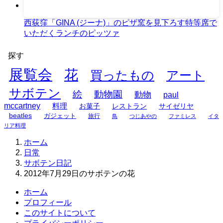
西荻窪「GINA (ジーナ)」のピザ窯を見下ろす特等席で
いただくランチのピッツァ
探す
展覧会
花
買ったもの
アート
サボテン
絵
動物園
動物
paul
mccartney
料理
お菓子
レストラン
サイゼリヤ
beatles
ガジェット
旅行
鳥
つじあやの
ファミレス
イタ
リア料理
ホーム
日常
サボテン日記
2012年7月29日のサボテンの花
ホーム
プロフィール
このサイトについて