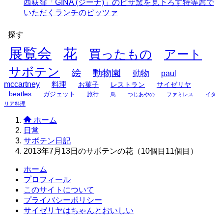
西荻窪「GINA (ジーナ)」のピザ窯を見下ろす特等席で
いただくランチのピッツァ
探す
展覧会
花
買ったもの
アート
サボテン
絵
動物園
動物
paul
mccartney
料理
お菓子
レストラン
サイゼリヤ
beatles
ガジェット
旅行
鳥
つじあやの
ファミレス
イタ
リア料理
ホーム
日常
サボテン日記
2013年7月13日のサボテンの花（10個目11個目）
ホーム
プロフィール
このサイトについて
プライバシーポリシー
サイゼリヤはちゃんとおいしい