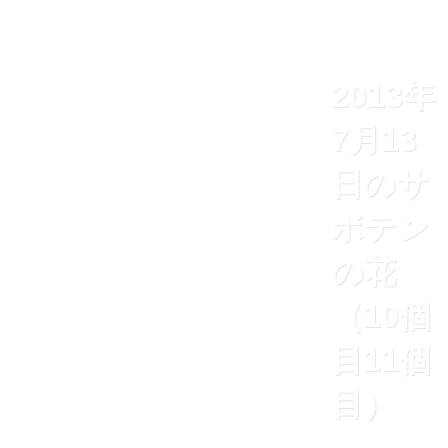
2013年
7月13
日のサ
ボテン
の花
（10個
目11個
目）