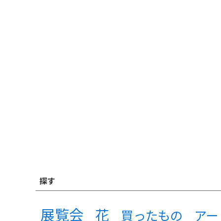
探す
展覧会
花
買ったもの
アー