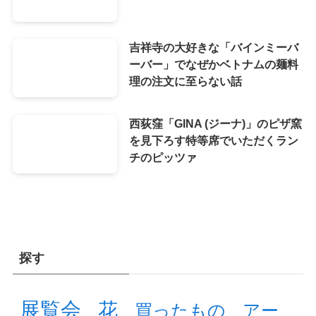
吉祥寺の大好きな「バインミーバ
ーバー」でなぜかベトナムの麺料
理の注文に至らない話
西荻窪「GINA (ジーナ)」のピザ窯
を見下ろす特等席でいただくラン
チのピッツァ
探す
展覧会
花
買ったもの
アー