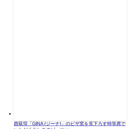
西荻窪「GINA (ジーナ)」のピザ窯を見下ろす特等席で