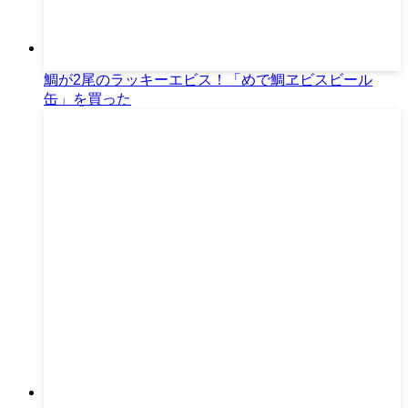
鯛が2尾のラッキーエビス！「めで鯛ヱビスビール
缶」を買った