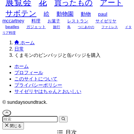
展覧会
花
買ったもの
アート
サボテン
絵
動物園
動物
paul
mccartney
料理
お菓子
レストラン
サイゼリヤ
beatles
ガジェット
旅行
鳥
つじあやの
ファミレス
イタ
リア料理
ホーム
日常
くまモンのピンバッジと缶バッジを購入
ホーム
プロフィール
このサイトについて
プライバシーポリシー
サイゼリヤはちゃんとおいしい
©
sundaysoundtrack.
閉じる
目次