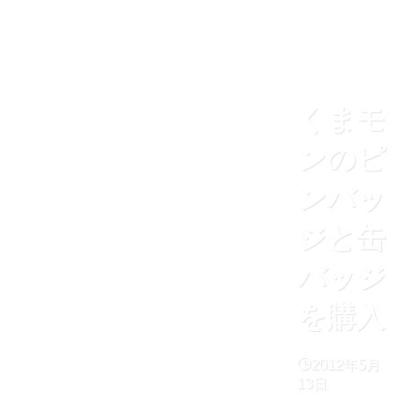
くまモ
ンのピ
ンバッ
ジと缶
バッジ
を購入
2012年5月
13日