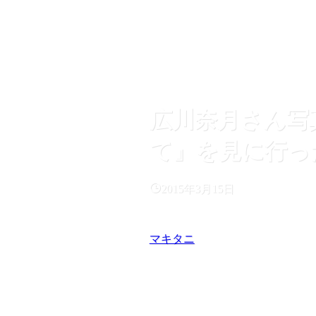
広川奈月さん写
て』を見に行っ
2015年3月15日
マキタニ