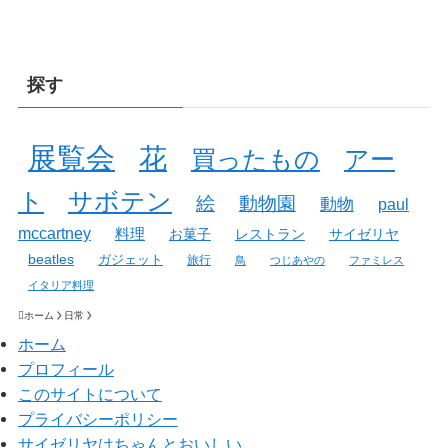
探す
展覧会
花
買ったもの
アー
ト
サボテン
絵
動物園
動物
paul
mccartney
料理
お菓子
レストラン
サイゼリヤ
beatles
ガジェット
旅行
鳥
つじあやの
ファミレス
イタリア料理
ホーム
日常
ホーム
プロフィール
このサイトについて
プライバシーポリシー
サイゼリヤはちゃんとおいしい