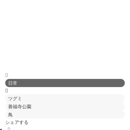
日常
ツグミ
善福寺公園
鳥
シェアする