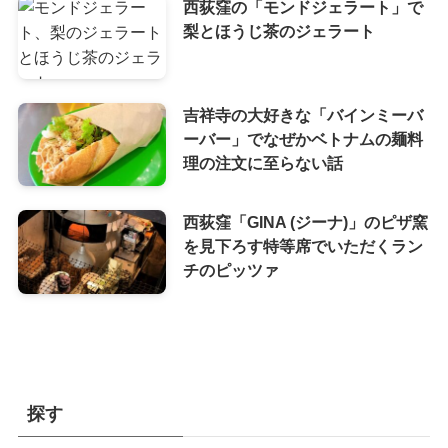
西荻窪の「モンドジェラート」で
梨とほうじ茶のジェラート
吉祥寺の大好きな「バインミーバ
ーバー」でなぜかベトナムの麺料
理の注文に至らない話
西荻窪「GINA (ジーナ)」のピザ窯
を見下ろす特等席でいただくラン
チのピッツァ
探す