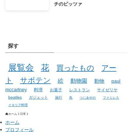
チのピッツァ
探す
展覧会
花
買ったもの
アー
ト
サボテン
絵
動物園
動物
paul
mccartney
料理
お菓子
レストラン
サイゼリヤ
beatles
ガジェット
旅行
鳥
つじあやの
ファミレス
イタリア料理
ホーム
日常
ホーム
プロフィール