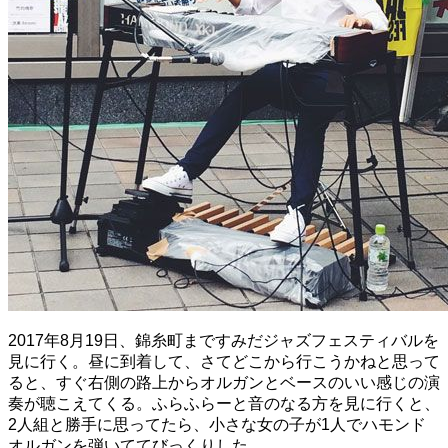
2017年8月19日、錦糸町まですみだジャズフェスティバルを
見に行く。昼に到着して、さてどこから行こうかねと思って
ると、すぐ右側の路上からオルガンとベースのいい感じの演
奏が聴こえてくる。ふらふらーと音のなる方を見に行くと、
2人組と勝手に思ってたら、小さな女の子が1人でハモンド
オルガンを弾いててびっくりした。