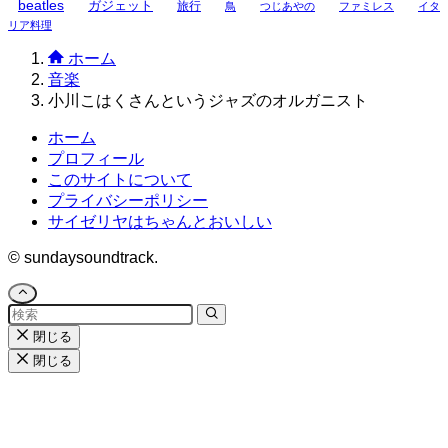
beatles
ガジェット
旅行
鳥
つじあやの
ファミレス
イタ
リア料理
ホーム
音楽
小川こはくさんというジャズのオルガニスト
ホーム
プロフィール
このサイトについて
プライバシーポリシー
サイゼリヤはちゃんとおいしい
©
sundaysoundtrack.
閉じる
閉じる