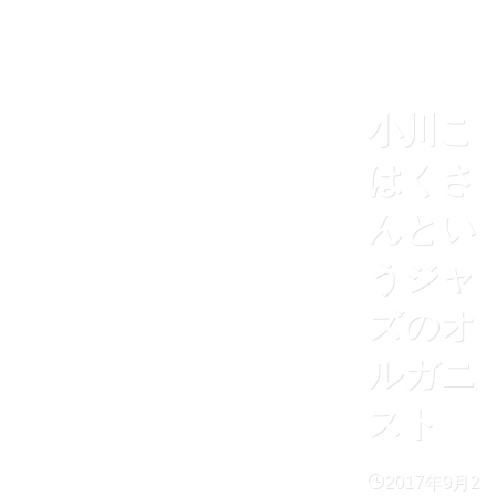
小川こ
はくさ
んとい
うジャ
ズのオ
ルガニ
スト
2017年9月2