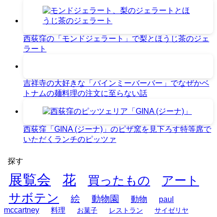
西荻窪の「モンドジェラート」で梨とほうじ茶のジェ
ラート
吉祥寺の大好きな「バインミーバーバー」でなぜかベ
トナムの麺料理の注文に至らない話
西荻窪「GINA (ジーナ)」のピザ窯を見下ろす特等席で
いただくランチのピッツァ
探す
展覧会
花
買ったもの
アート
サボテン
絵
動物園
動物
paul
mccartney
料理
お菓子
レストラン
サイゼリヤ