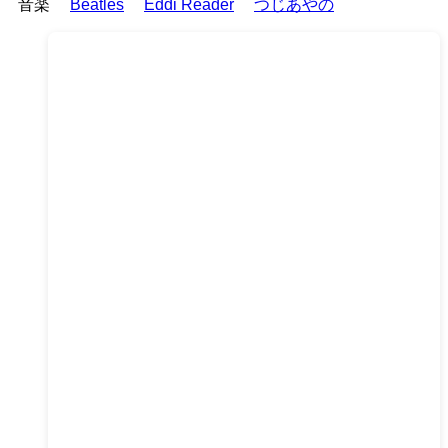
音楽
Beatles
Eddi Reader
つじあやの