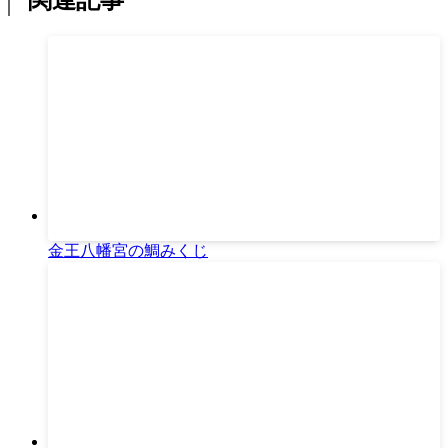
金王八幡宮の鯛みくじ