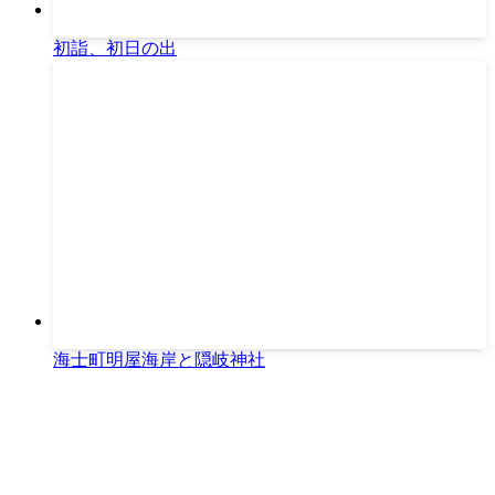
初詣、初日の出
海士町明屋海岸と隠岐神社