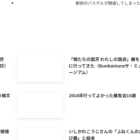
駅前のパステルが閉店してしまっ
世
「俺たちの国芳 わたしの国貞」展を
4日）
に行ってきた（Bunkamuraザ・ミ
ージアム）
う縄文
2016年行ってよかった展覧会10選
を開催
いしかわこうじさんの「ふねくんの
び展」と絵本