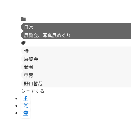
日常
展覧会、写真展めぐり
侍
展覧会
武者
甲冑
野口哲哉
シェアする