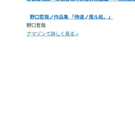
野口哲哉ノ作品集 「侍達ノ居ル処。」
野口哲哉
アマゾンで詳しく見る »