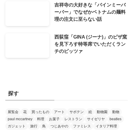
吉祥寺の大好きな「バインミーバ
ーバー」でなぜかベトナムの麺料
理の注文に至らない話
西荻窪「GINA (ジーナ)」のピザ窯
を見下ろす特等席でいただくラン
チのピッツァ
探す
展覧会
花
買ったもの
アート
サボテン
絵
動物園
動物
paul mccartney
料理
お菓子
レストラン
サイゼリヤ
beatles
ガジェット
旅行
鳥
つじあやの
ファミレス
イタリア料理