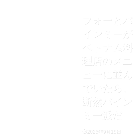
フォーとバ
インミーが
ベトナム料
理店のメニ
ューに並ん
でいたら、
断然バイン
ミー派だ
2023年9月15日