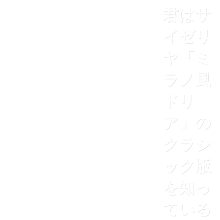
君はサ
イゼリ
ヤ「ミ
ラノ風
ドリ
ア」の
クラシ
ック版
を知っ
ている