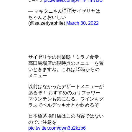
いやつ
pic.twitter.com/p4TlFTm7BU
— マキタニさん🇮🇹サイゼリヤは
ちゃんとおいしい
(@saizeriyaphile)
March 30, 2022
サイゼリヤの別業態「ミラノ食堂」
高田馬場店の現時点のメニューを置
いときますね。これは15時からの
メニュー
以前はなかったデザートメニューが
あるぞ！ おすすめのカリフラワー
マウンテンも気になる。ワインもグ
ラスでベルデッキオとか飲めるぞ
日本橋茅場町店はこの内容ではない
のでご注意を
pic.twitter.com/qwn3u2kzb6